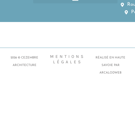
Rou
P
MENTIONS
2026 © CEZEMBRE
RÉALISÉ EN HAUTE
LÉGALES
ARCHITECTURE
SAVOIE PAR
ARCALODWEB